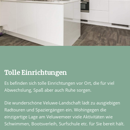
Tolle Einrichtungen
Es befinden sich tolle Einrichtungen vor Ort, die für viel
Abwechslung, Spaß aber auch Ruhe sorgen.
Die wunderschöne Veluwe-Landschaft lädt zu ausgiebigen
Radtouren und Spaziergängen ein. Wohingegen die
einzigartige Lage am Veluwemeer viele Aktivitäten wie
Schwimmen, Bootsverleih, Surfschule etc. für Sie bereit hält.